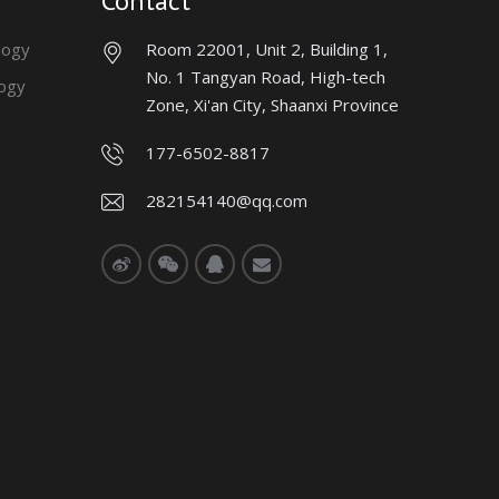
Contact
logy
Room 22001, Unit 2, Building 1,
No. 1 Tangyan Road, High-tech
ogy
Zone, Xi'an City, Shaanxi Province
177-6502-8817
282154140@qq.com