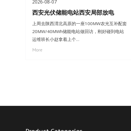
2026-08-07
西安光伏储能电站西安局部放电
上周去陕西渭北高原的一座100MW农光互补配套
20MW/40MWh储能电站做回访，刚好碰到电站
运维班长小赵拿着上个…
More