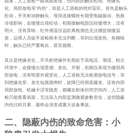
脱落，人工巡检一眼就能发现，但内部的触头松动、绝缘劣
化、局部放电等“内伤”，却是人工巡检的绝对盲区。首先是触头
松动，开关柜动静触头、母排连接螺栓长期受电磁振动、热胀
冷缩影响，会慢慢出现松动，初期接触电阻仅轻微增大，没有
明火、没有异响，红外测温仪远距离检测也无法捕捉细微温
差，运维人员徒手巡检根本无法判断，等到出现发热、焦糊味
时，触头已经严重氧化，甚至烧熔。
其次是绝缘劣化，开关柜绝缘件长期处于高电压、潮湿、粉尘
环境中，会慢慢出现受潮、老化、开裂，初期仅表现为微弱局
部放电，没有明显外观变化，人工巡检无法检测放电信号，等
到绝缘击穿、发生短路跳闸时，故障已经彻底爆发。还有内部
局部放电、机械卡涩等隐患，都藏在柜体封闭空间内，人工巡
检只能查看表面，无法深入内部监测微观参数变化，这些隐蔽
内伤日积月累，最终会演变成重大设备事故。
二、隐蔽内伤的致命危害：小