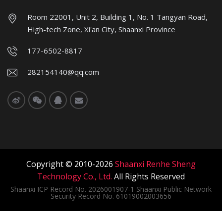
Room 22001, Unit 2, Building 1, No. 1 Tangyan Road,
High-tech Zone, Xi'an City, Shaanxi Province
177-6502-8817
282154140@qq.com
Copyright © 2010-2026
Shaanxi Renhe Sheng
Technology Co., Ltd.
All Rights Reserved
Shaanxi ICP Record No. 2026001907-1 Shaanxi Public Network
Security Record No. 61019002003656