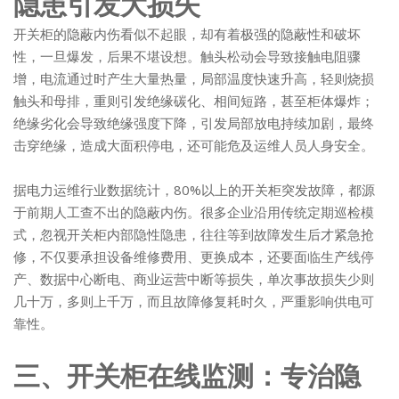
隐患引发大损失
开关柜的隐蔽内伤看似不起眼，却有着极强的隐蔽性和破坏
性，一旦爆发，后果不堪设想。触头松动会导致接触电阻骤
增，电流通过时产生大量热量，局部温度快速升高，轻则烧损
触头和母排，重则引发绝缘碳化、相间短路，甚至柜体爆炸；
绝缘劣化会导致绝缘强度下降，引发局部放电持续加剧，最终
击穿绝缘，造成大面积停电，还可能危及运维人员人身安全。
据电力运维行业数据统计，80%以上的开关柜突发故障，都源
于前期人工查不出的隐蔽内伤。很多企业沿用传统定期巡检模
式，忽视开关柜内部隐性隐患，往往等到故障发生后才紧急抢
修，不仅要承担设备维修费用、更换成本，还要面临生产线停
产、数据中心断电、商业运营中断等损失，单次事故损失少则
几十万，多则上千万，而且故障修复耗时久，严重影响供电可
靠性。
三、开关柜在线监测：专治隐