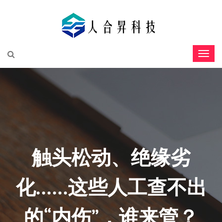
触头松动、绝缘劣
化……这些人工查不出
的“内伤”，谁来管？