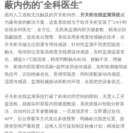
蔽内伤的“全科医生”
面对人工巡检无法触及的开关柜内伤，
开关柜在线监测系统
成
为最有效的解决方案，这套系统相当于给开关柜安装了“24小时
在线全科医生”，全方位、无死角监测内部关键参数，精准识别
隐蔽隐患，提前发出预警。系统采用多维度传感融合技术，在
开关柜关键点位部署专用传感器，针对性监测不同类型隐患：
触头、母排部位安装高精度无线测温传感器，实时监测温度变
化，捕捉0.1℃级温差，精准判断触头松动、接触不良；绝缘
件、柜体内部部署特高频+超声波局放传感器，实时检测微弱放
电信号，识别绝缘劣化、受潮等隐患；同时搭配振动传感器、
湿度传感器，监测机械振动和柜内环境，全面把控设备状态。
开关柜在线监测系统打破了柜体封闭空间的限制，无需人工开
盖巡检，就能实时获取内部微观数据，系统搭载AI智能分析算
法，自动对比正常参数阈值，一旦发现异常，立即通过短信、
APP、后台弹窗等方式发出多级预警，明确标注隐患位置、故
障类型和严重程度，运维人员可提前制定检修计划，精准处理