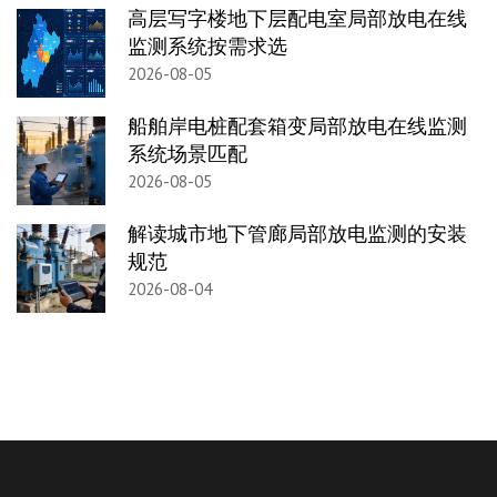
高层写字楼地下层配电室局部放电在线
监测系统按需求选
2026-08-05
船舶岸电桩配套箱变局部放电在线监测
系统场景匹配
2026-08-05
解读城市地下管廊局部放电监测的安装
规范
2026-08-04