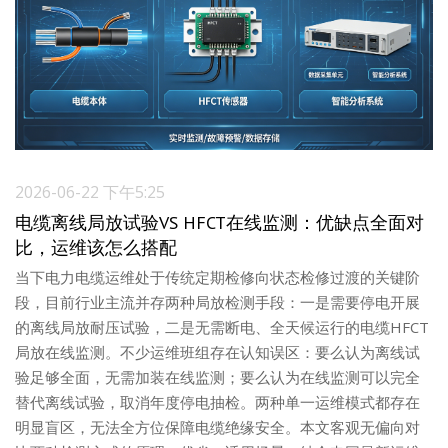
2026-06-22 下午5:25
电缆离线局放试验VS HFCT在线监测：优缺点全面对
比，运维该怎么搭配
当下电力电缆运维处于传统定期检修向状态检修过渡的关键阶
段，目前行业主流并存两种局放检测手段：一是需要停电开展
的离线局放耐压试验，二是无需断电、全天候运行的电缆HFCT
局放在线监测。不少运维班组存在认知误区：要么认为离线试
验足够全面，无需加装在线监测；要么认为在线监测可以完全
替代离线试验，取消年度停电抽检。两种单一运维模式都存在
明显盲区，无法全方位保障电缆绝缘安全。本文客观无偏向对