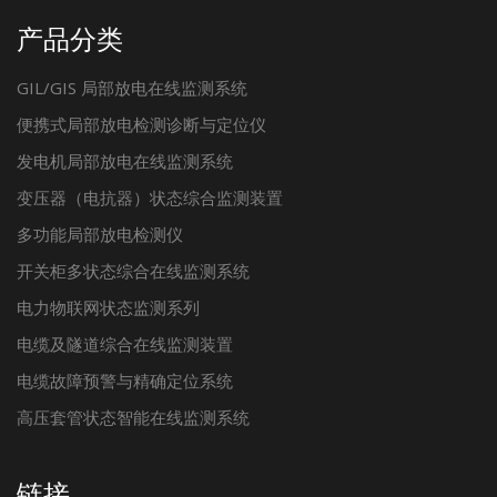
产品分类
GIL/GIS 局部放电在线监测系统
便携式局部放电检测诊断与定位仪
发电机局部放电在线监测系统
变压器（电抗器）状态综合监测装置
多功能局部放电检测仪
开关柜多状态综合在线监测系统
电力物联网状态监测系列
电缆及隧道综合在线监测装置
电缆故障预警与精确定位系统
高压套管状态智能在线监测系统
链接