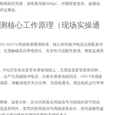
期剧烈局放，放电量突破500pC，伴随瓷套发热、渗漏油、
停运事故。
测核心工作原理（现场实操通
C 60270局放检测通用标准，核心依托脉冲电流法搭配多传
、无需触碰高压带电部位，安全性与适配性更强。整套监测系
器，卡扣式安装在套管末屏接地线上，无需改造套管原有结构，
，会产生高频脉冲电流，沿着末屏接地线回流，HFCT传感器
传感器，屏蔽现场开关分合闸、无线电通讯、周边电机运行带来
降噪、波形分析，区分内部真实局放信号与现场外部干扰信
流波形同向，套管内部局放信号两路波形反向，依托该极性鉴
一线运维中降低监测误告警的关键技术点。