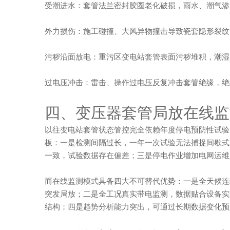
受潮进水：套管法兰密封胶圈老化破损，雨水、潮气渗
外力损伤：施工碰撞、大风异物撞击导致瓷套隐形裂纹
污秽沿面放电：重污区变电站套管表面污秽堆积，潮湿
过电压冲击：雷击、操作过电压反复冲击套管绝缘，绝
四、变压器套管局放在线监
以往变电站套管状态管控完全依赖年度停电预防性试验
板：一是检测间隔过长，一年一次试验无法捕捉间歇式
一致，试验数据存在偏差；三是停电作业增加电网运维
而在线监测模式具备四大不可替代优势：一是全天候连
突发局放；二是全工况真实带电监测，数据贴合设备实
结构；四是趋势分析能力突出，可通过长期数据变化预判