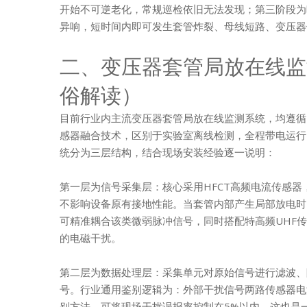
开始不可逆老化，常规巡检依旧无法发现；第三阶段为晚
异响，短时间内即可发生套管炸裂、母线短路、变压器
二、变压器套管局放在线监
俗解读）
目前行业内主流变压器套管局放在线监测系统，均遵循IE
感器融合技术，区别于实验室离线检测，全程带电运行
统分为三层结构，结合现场安装经验逐一说明：
第一层为信号采集层：核心采用HFCT高频电流传感
不影响设备原有接地性能。当套管内部产生局部放电时
可精准耦合该类微弱脉冲信号，同时搭配特高频UHF
的电磁干扰。
第二层为数据处理层：采集单元对原始信号进行滤波、
号。行业通用鉴别逻辑为：外部干扰信号两路传感器电
别方法，可将现场干扰误报率控制在5%以内，这也是