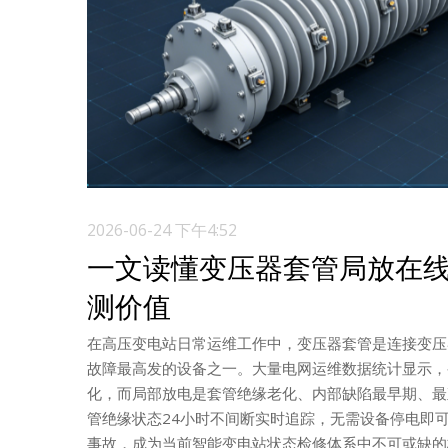
2026-06-24 下午4:52
一文读懂变压器套管局放在
测价值
在高压变电站日常运维工作中，变压器套管是连接变压
故障最高发的设备之一。大量电网运维数据统计显示，
化，而局部放电是套管绝缘老化、内部缺陷最早期、最
管绝缘状态24小时不间断实时追踪，无需设备停电即
事故，成为当前智能变电站状态检修体系中不可或缺的