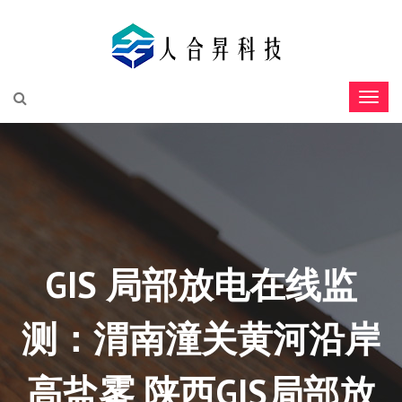
GIS 局部放电在线监
测：渭南潼关黄河沿岸
高盐雾 陕西GIS局部放