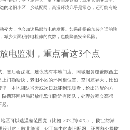
边的老旧小区、乡镇配网，高湿环境几乎是常态，还可能有蛇
动变大，也会加速局部放电的发展。如果能提前加装合适的陕
，减少大面积停电检修的次数，也能降低安全风险。
放电监测，重点看这3个点
试、售后会踩坑。建议找有本地门店、同城服务覆盖陕西主
是上门勘察快，老旧小区的环网柜位置、空间差异大，比如
带里，本地团队当天或次日就能到现场看，给出适配的方
，陕西环网柜局部放电监测附近有团队，处理效率会高很
不起。
地区可以选温差范围宽（比如-20℃到60℃）、防尘防潮
防凝露设计的；陕北能源、化工集中的老旧配网，还要额外提防