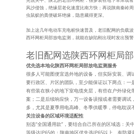
风沙侵蚀，绝缘层老化速度比南方快；再说陕南秦岭周
虫鼠蚁的粪便破坏绝缘，隐患藏得更深。
加上这几年电动车充电桩快速普及，老旧配网的负载波
西环网柜局部放电监测，就能在缺陷刚出现时发出预警
老旧配网选陕西环网柜局部
优先选本地化陕西环网柜局部放电监测服务
很多人可能图便宜选外地的设备，但实际安装、调
要行政区、片区的团队，至少能保证以下两点：一
有些装在狭小的地下室电缆夹层，有些在户外绿化
案；二是后续响应快，万一设备误报或者需要调试
多，尤其是夏季用电高峰、冬季供暖季，停电耽误
关注设备的区域环境适配性
别选“全国通用款”，要结合自己所在的区域选：关中
等级达IP65的；陕南地区优先选IP65以上、有