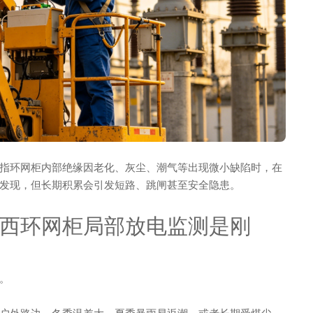
指环网柜内部绝缘因老化、灰尘、潮气等出现微小缺陷时，在
发现，但长期积累会引发短路、跳闸甚至安全隐患。
西环网柜局部放电监测是刚
。
户外路边，冬季温差大、夏季暴雨易返潮，或者长期受煤尘、