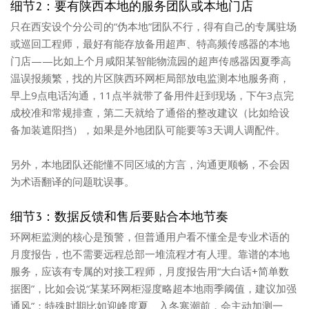
细节2：要有陕西本地的服务团队或本地门店
只在西安设个分公司的“伪本地”团队不行，得有自己的专属驻场
或巡回工程师，最好有能存放备用超声、特高频传感器的本地
门店——比如上个月咸阳某智能物流园的超声传感器因夏季高
温误报频繁，找的片区陕西环网柜局部放电监测本地服务商，
早上9点电话沟通，11点半就带了备用件赶到现场，下午3点完
成校准和常规排查，第二天就给了通俗的整改建议（比如给设
备加装遮阳挡），如果是外地团队可能要等3天调人调配件。
另外，本地团队还能懂不同区域的方言，沟通更顺畅，不会因
为术语翻译的问题耽误事。
细节3：数据反馈和售后要贴合本地节奏
环网柜监测的核心是预警，但普通用户看不懂全是专业术语的
月度报告，也不需要远程总部一堆流程才有人理。靠谱的本地
服务，应该有专属的对接工程师，月度报告用“大白话+简单数
据图”，比如会说“某某环网柜湿度略超本地雨季阈值，建议加强
通风”；特殊时期比如迎峰度夏、入冬寒潮前，会主动加测一