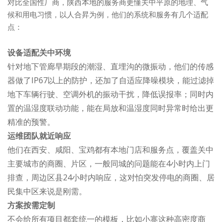
对比全国性厂商，陕西本地的服务商更懂关中平原的地理、气
候和用电习惯，以人合昇为例，他们的系统和服务有几个适配
点：
设备适配关中环境
针对地下管廊早期段的潮湿、直埋沟的微振动，他们的传感
器做了IP67以上的防护，还加了自适应降噪模块，能过滤掉
地下车辆行驶、空调外机的振动干扰，降低误报率；同时内
置的温湿度联动功能，能在局放和温湿度同时异常时给出更
精准的预警。
运维团队就近响应
他们在西安、咸阳、宝鸡都有本地门店和服务点，覆盖关中
主要城市的商圈、片区，一般同城的问题能在4小时内上门
排查，周边区县24小时内响应，这对怕突发停电的商圈、居
民集中区来说是刚需。
方案按需定制
不会给所有项目都套统一的模板，比如小寨这种高密度商