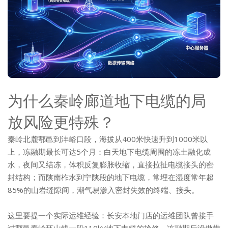
为什么秦岭廊道地下电缆的局
放风险更特殊？
秦岭北麓鄠邑到沣峪口段，海拔从400米快速升到1000米以
上，冻融期最长可达5个月：白天地下电缆周围的冻土融化成
水，夜间又结冻，体积反复膨胀收缩，直接拉扯电缆接头的密
封结构；而陕南柞水到宁陕段的地下电缆，常埋在湿度常年超
85%的山岩缝隙间，潮气易渗入密封失效的终端、接头。
这里要提一个实际运维经验：长安本地门店的运维团队曾接手
过鄠邑秦岭环山线一段110kV地下电缆的抢修，冻融期后没做带