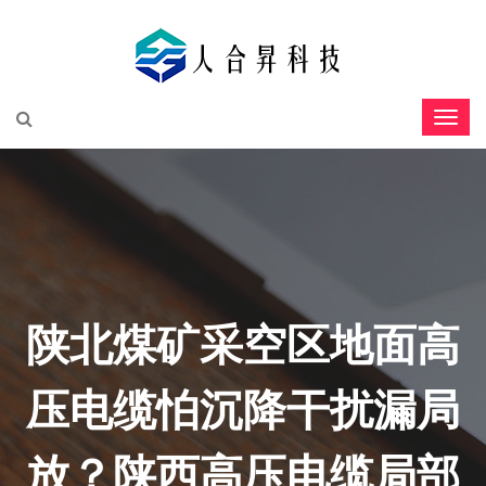
陕北煤矿采空区地面高
压电缆怕沉降干扰漏局
放？陕西高压电缆局部