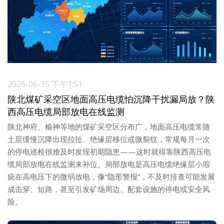
2026-06-15 下午1:51
陕北煤矿采空区地面高压电缆怕沉降干扰漏局放？陕
西高压电缆局部放电在线监测
陕北神府、榆神等地的煤矿采空区分布广，地面高压电缆常随
土层缓慢沉降出现拉扯、绝缘层移位或微裂纹，常规每月一次
的停电巡检很难及时发现初期隐患——这时就得靠陕西高压电
缆局部放电在线监测来补位。局部放电是高压电缆绝缘层小瑕
疵在高电压下的微弱放电，像“隐形警报”，不及时排查可能发展
成击穿、短路，甚至引发矿场周边、配套设施的停电或安全风
险。