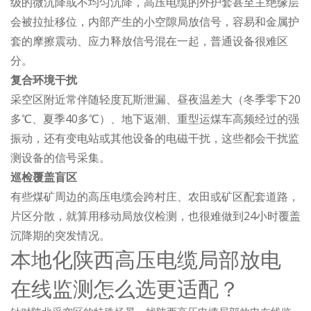
级的微沉降或不均匀沉降，高压电缆的外护套甚至主绝缘层
会被拉扯移位，内部产生的小空隙局放信号，容易和金属护
套的摩擦震动、应力释放信号混在一起，普通设备很难区
分。
复合环境干扰
采空区附近常伴随轻度瓦斯泄漏、昼夜温差大（冬季零下20
多℃、夏季40多℃）、地下返潮、重型运煤车高频经过的强
振动，还有变电站或其他设备的电磁干扰，这些都会干扰监
测设备的信号采集。
巡检覆盖盲区
有些煤矿周边的高压电缆会跨村庄、农田或矿区配套道路，
片区分散，就算用移动局放仪检测，也很难做到24小时覆盖
沉降期的突发情况。
本地化陕西高压电缆局部放电
在线监测怎么选更适配？