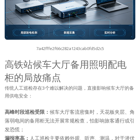
7a42fffe2f66c282a1243cab0fd5d2c5
高铁站候车大厅备用照明配电
柜的局放痛点
传统人工巡检存在3个难以解决的问题，直接影响候车大厅的备
用供电安全：
高峰时段巡检受限：
候车大厅客流密集时，天花板夹层、角
落弱电间的备用柜无法开展常规检查，怕影响旅客通行或引
发恐慌；
漏报率高：
人工巡检主要依赖外观、听声、测温，对于潜伏