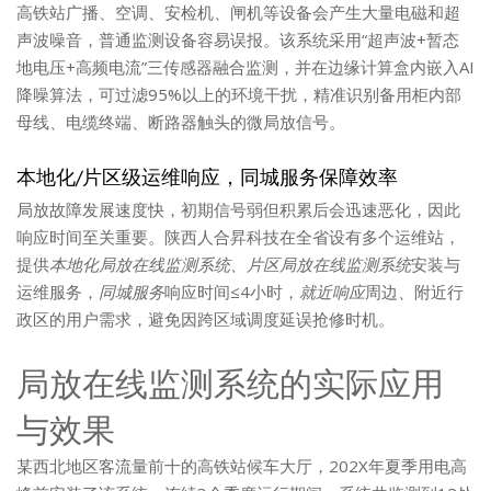
高铁站广播、空调、安检机、闸机等设备会产生大量电磁和超
声波噪音，普通监测设备容易误报。该系统采用“超声波+暂态
地电压+高频电流”三传感器融合监测，并在边缘计算盒内嵌入AI
降噪算法，可过滤95%以上的环境干扰，精准识别备用柜内部
母线、电缆终端、断路器触头的微局放信号。
本地化/片区级运维响应，同城服务保障效率
局放故障发展速度快，初期信号弱但积累后会迅速恶化，因此
响应时间至关重要。陕西人合昇科技在全省设有多个运维站，
提供
本地化局放在线监测系统
、片区局放在线监测系统
安装与
运维服务，
同城服务
响应时间≤4小时，
就近响应
周边、附近行
政区的用户需求，避免因跨区域调度延误抢修时机。
局放在线监测系统的实际应用
与效果
某西北地区客流量前十的高铁站候车大厅，202X年夏季用电高