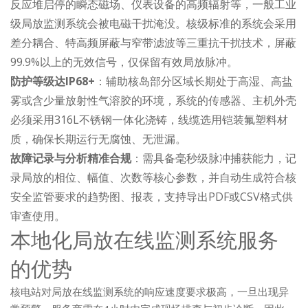
反应堆启停的瞬态磁场、仪表设备的高频辐射等，一般工业
级局放监测系统会被电磁干扰淹没。核级标准的系统会采用
差分耦合、特高频屏蔽与窄带滤波等三重抗干扰技术，屏蔽
99.9%以上的无效信号，仅保留有效局放脉冲。
防护等级达IP68+
：辅助核岛部分区域长期处于高湿、高盐
雾或含少量放射性气溶胶的环境，系统的传感器、主机外壳
必须采用316L不锈钢一体化浇铸，线缆选用铠装氟塑料材
质，确保长期运行无腐蚀、无泄漏。
故障记录与分析精准合规
：需具备毫秒级脉冲捕获能力，记
录局放的相位、幅值、次数等核心参数，并自动生成符合核
安全监管要求的趋势图、报表，支持导出PDF或CSV格式供
审查使用。
本地化局放在线监测系统服务
的优势
核电站对局放在线监测系统的响应速度要求极高，一旦出现异