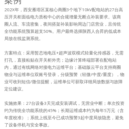
202X年，西安雁塔区某核心商圈3个地下10kV配电站的27台高
压开关柜面临电力质检中心的合规增量无断点补装要求。该商
圈人流、车流密集，夜间搭架补装影响周边门店营业，且传统
全功能系统预算超支50%。用户最终选择陕西人合昇的低成本
局放在线监测系统。
方案特点：采用暂态地电压+超声波双模式轻量化传感器，无需
打孔，直接粘贴在开关柜外壳；边缘计算终端部署在配电站
内，通过有线网络对接电力运维平台；基础版云平台支持商圈
物业与运维单位双账号登录，分级预警（轻微/中度/重度），物
业可收到短信/微信提醒，运维单位可获取详细局放数据与故障
定位建议。
实施效果：27台设备3天完成安装调试，无营业中断；单次投资
约为传统全功能系统的45%；长期运维成本约为每年5万元（含
年度校准）；系统上线至今已成功预警3起中度局放隐患，避免
了设备停机与安全事故。