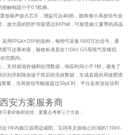
接触电阻小于0.1欧姆。
内置低噪声放大芯片，增益可达40dB，能将微小局放信号放
，放大器的防护等级需达到IP68，可耐受曲江夏季的高温
用FPGA+DSP的架构，每秒可采集1000万次信号，通
可达厘米级，验收标准是在110kV GIS母线气室模拟
米的范围内。
上，支持就地存储和处理数据，响应时间小于1秒，避免了
动识别并剔除杂波干扰后的无效数据，生成直观的局放图谱
端查看，当局放信号幅值超过50pC时，平台会发送短信和
西安方案服务商
不要只看价格和宣传，要重点考察三个方面：
近1年内曲江或周边咸阳、宝鸡等文旅核心区域的110kV-