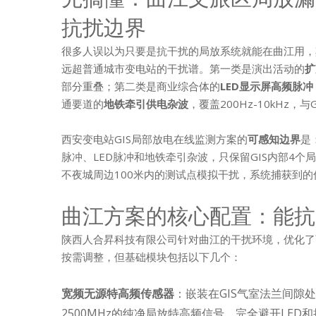
抗扰边界
很多人误以为只要是抗干扰的局放系统就能在曲江用，其
远超普通城市变电站的干扰谱。第一类是演出活动的
扩
部分重叠；第二类是商业综合体的
LED显示屏高频脉冲
通要道的
地铁牵引供电杂波
，覆盖200Hz-10kHz
西安变电站GIS局部放电在线监测方案的
可感知边界
是
脉冲、LED脉冲和地铁牵引杂波，只保留GIS内部4
不夜城周边100米内的测试点模拟干扰，系统捕获到的
曲江方案的核心配置：能抗
陕西人合昇科技有限公司针对曲江的干扰环境，优化了
按需调整，但基础模块包括以下几个：
宽频无源特高频传感器
：嵌装在GIS气室法兰间隙
2500MHz的纯净局放特高频信号，完全避开LE