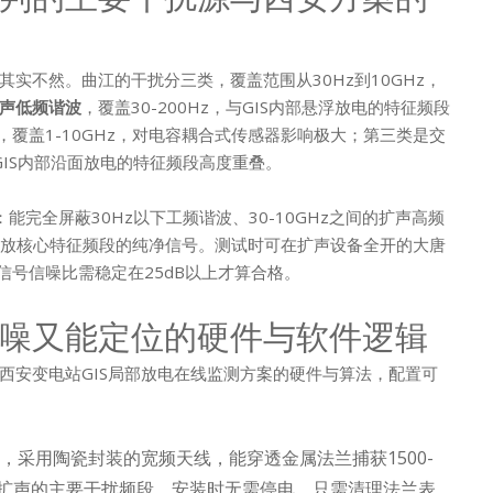
实不然。曲江的干扰分三类，覆盖范围从30Hz到10GHz，
声低频谐波
，覆盖30-200Hz，与GIS内部悬浮放电的特征频段
，覆盖1-10GHz，对电容耦合式传感器影响极大；第三类是交
，与GIS内部沿面放电的特征频段高度重叠。
：能完全屏蔽30Hz以下工频谐波、30-10GHz之间的扩声高频
个局放核心特征频段的纯净信号。测试时可在扩声设备全开的大唐
信号信噪比需稳定在25dB以上才算合格。
噪又能定位的硬件与软件逻辑
西安变电站GIS局部放电在线监测方案的硬件与算法，配置可
处，采用陶瓷封装的宽频天线，能穿透金属法兰捕获1500-
D和扩声的主要干扰频段，安装时无需停电，只需清理法兰表