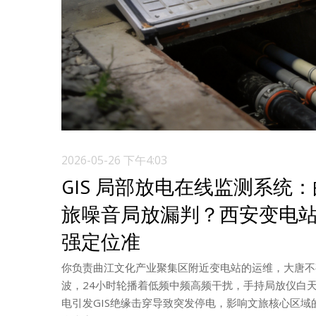
2026-05-26 下午4:03
GIS 局部放电在线监测系
旅噪音局放漏判？西安变电站
强定位准
你负责曲江文化产业聚集区附近变电站的运维，大唐不
波，24小时轮播着低频中频高频干扰，手持局放仪白
电引发GIS绝缘击穿导致突发停电，影响文旅核心区域