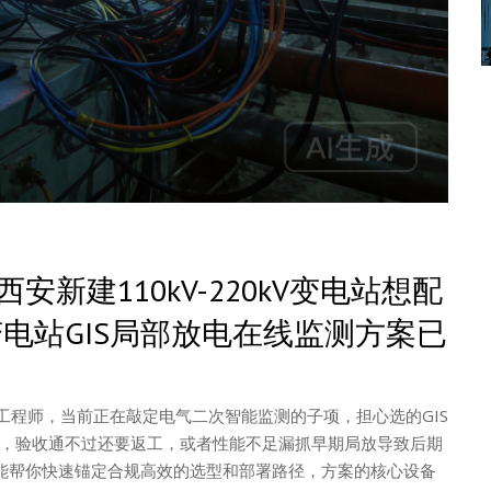
安新建110kV-220kV变电站想配
电站GIS局部放电在线监测方案已
电气工程师，当前正在敲定电气二次智能监测的子项，担心选的GIS
，验收通不过还要返工，或者性能不足漏抓早期局放导致后期
案能帮你快速锚定合规高效的选型和部署路径，方案的核心设备