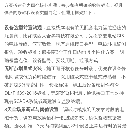
方案搭建分为四个核心步骤，每步都有明确的验收标准，视具
体合同条款和设备类型而定，但通用框架如下：
设备选型前置沟通：
直接找本地有航天配套电力运维经验的
服务商，比如陕西人合昇科技有限公司，先提交变电站GIS
的电压等级、气室数量、现有通讯接口类型、电磁环境监测
报告。验收标准：服务商3个工作日内出具个性化方案，明
确覆盖点位、设备型号、安装周期、通讯方式。
无断点增量式安装：
施工避开核心任务时段，优先在设备停
电间隔或低负荷时段进行，采用磁吸式或卡箍式传感器，不
破坏GIS外壳密封性。验收标准：施工后设备密封性符合
DL/T 639-2016标准，无SF6气体泄漏，通讯接口正常对接
现有SCADA系统或新建独立监测终端。
3天全场景调试与阈值设置：
调试时模拟航天发射时段的电
磁干扰，调整局放阈值和干扰过滤参数，确保监测数据准
确。验收标准：3天内捕获到至少2个设备正常运行时的背景