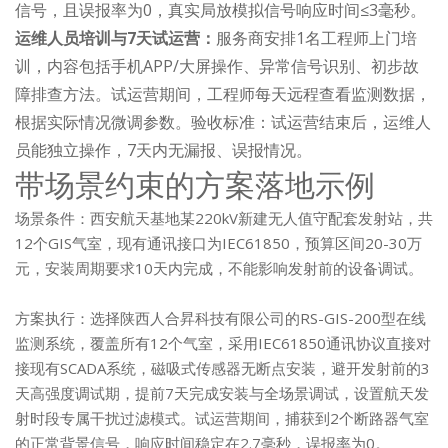
信号，且误报率为0，真实局放模拟信号响应时间≤3毫秒。
运维人员培训与7天试运营：
服务商安排1名工程师上门培
训，内容包括手机APP/大屏操作、异常信号识别、初步故
障排查方法。试运营期间，工程师每天远程查看监测数据，
根据实际情况微调参数。验收标准：试运营结束后，运维人
员能独立操作，7天内无漏报、误报情况。
带场景约束的方案落地示例
场景条件：西安航天基地某220kV新建无人值守配套发射站，共
12个GIS气室，现有通讯接口为IEC61850，预算区间20-30万
元，安装周期要求10天内完成，不能影响发射前的设备调试。
方案执行：选择陕西人合昇科技有限公司的RS-GIS-200型在线
监测系统，覆盖所有12个气室，采用IEC61850通讯协议直接对
接现有SCADA系统，磁吸式传感器无断点安装，避开发射前的3
天高强度调试期，提前7天完成安装与全场景调试，设置航天发
射时段专属干扰过滤模式。试运营期间，捕获到2个断路器气室
的正常背景信号，响应时间稳定在2.7毫秒，误报率为0。