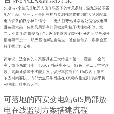
先澄清2个航天基地无人值守场景下的常见误解，避免选错不匹
配的产品。第一，不是所有局放监测都能接收到航天发射配套
电力设备的微小异常信号——无人值守站通常地处偏远或电磁
屏蔽要求高，传统民用监测的灵敏度和抗干扰性都不够。第
二，不要迷信“能测就行”，必须要求方案能**区分内部局放和外
部电磁干扰**，航天基地周边雷达波、通信信号多，误报会直
接干扰运维节奏。
简单说，适合你的方案要具备三大特征：第一，覆盖GIS全气
室，微小局放（小于10pC）捕获率不低于99%；第二，抗雷达
波、高频通信等干扰能力强，误报率控制在0.1%以内；第三，
响应时间要快，内部发生异常后能在3毫秒内推送到你的手机
APP或运维中心大屏。
可落地的西安变电站GIS局部放
电在线监测方案搭建流程