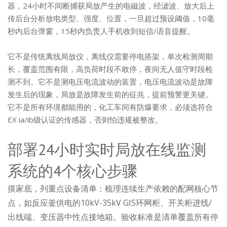
器，24小时不间断捕获局放产生的电磁波，经滤波、放大后上
传后台分析放电类型、强度、位置，一旦超过预设阈值，10毫
秒内后台弹窗，15秒内负责人手机收到短信/语音提醒。
它不是传统离线局放仪，离线仪需要停电搭架，单次检测周期
长，覆盖范围有限，高负荷时段不敢停，夜间无人值守时段检
测不到。它不是测电压电流波动的装置，电压电流波动是故障
发生后的现象，局放是故障发生前的征兆，提前预警更关键。
它不是所有环境都能用的，化工车间有防爆要求，必须选符合
EX ia/ib级认证的传感器，否则怕违规被整改。
部署24小时实时局放在线监测
系统的4个核心步骤
摸家底，列重点设备清单：梳理连续生产依赖的配网核心节
点，如反应釜供电的10kV-35kV GIS环网柜、开关柜进线/
出线端、变压器中性点接地箱。验收标准是清单覆盖所有停