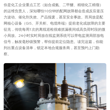
你是化工企业重点工艺（如合成氨、二甲醚、精细化工精馏）
的运维负责人，深知哪怕10分钟的配网故障都会造成反应釜压
力波动、催化剂失效、产品报废，甚至安全事故。而局放是配
网核心设备（GIS、开关柜、电缆终端）提前老化或故障的主要
征兆，传统每周1次的离线巡检很难抓漏夜间或高负荷时段的微
小局放。24小时实时局放在线监测系统可以带电监测局部放电
信号，触发毫秒级预警，帮你提前定位隐患。读完这篇，你能
列出重点设备清单，锁定本地合规服务商，甚至预约上门勘
察。