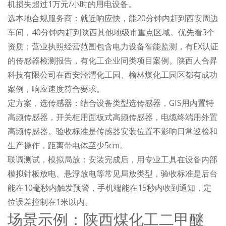
机损失超过1万元/小时的用电设备。
选本地合规服务商：就近响应快，能20分钟内赶到西安周边
车间，40分钟内赶到陕西其他地级市重点区域。优先看3个
资质：营业执照经营范围包含电力设备智能监测，有EX认证
的传感器检测报告，有化工企业同类项目案例。陕西人合昇
科技有限公司在西安泾渭化工园、榆林煤化工园区都有成功
案例，响应速度符合要求。
定方案，选传感器：结合设备类型选传感器，GIS用内置特
高频传感器，开关柜用面板式高频传感器，电缆终端用外置
高频传感器。验收标准是传感器安装位置不影响日常巡检和
生产操作，距离带电体至少5cm。
联调测试，模拟局放：安装完成后，用专业工具在设备内部
模拟针板放电、悬浮放电等常见局放类型，验收标准是后台
能在10毫秒内触发预警，手机端能在15秒内收到通知，定
位误差控制在1米以内。
场景示例：陕西煤化工二甲醚