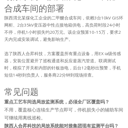
合成车间的部署
陕西渭北某煤化工企业的二甲醚合成车间，依赖3台10kV GIS环
网柜、2台35kV变压器中性点接地箱供电，高负荷时段24小时
不停，停机1小时损失约20万元。该企业预算10-15万，要求2
天内完成安装调试，避免影响生产。
选了陕西人合昇科技，方案覆盖所有重点设备，用EX ia级传感
器，安装位置避开了巡检通道和反应釜蒸汽管道。联调测试
时，模拟了开关柜内部的针板放电，后台12毫秒出预警，手机
短信14秒到负责人，服务商22分钟到现场排查。
常见问题
重点工艺车间选局放监测系统，必须全厂区覆盖吗？
不用，覆盖核心连续生产节点即可，停机损失小的辅助车间
可继续用离线巡检。
陕西人合昇科技的局放系统能对接集团现有监测平台吗？