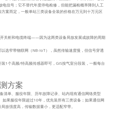
的局部放电信号；它不替代年度停电检修，但能把漏检概率降到人工
输方案而定，一般单站三类设备全装的价格在万元到十万元区
先装开关柜和电缆终端——因为这两类设备局放发展成故障的周期
可以选窄带物联网（NB-IoT），虽然传输速度慢，但信号穿透
柜装1个高频/特高频传感器即可，GIS按气室分段装，一般每台
测方案
备清单、服役年限、历年故障记录、站内现有通信网络类型
号）。如果服役年限超过10年，优先装所有三类设备；如果通信网
信号局放强度高，传输数据量小，更适配窄带。