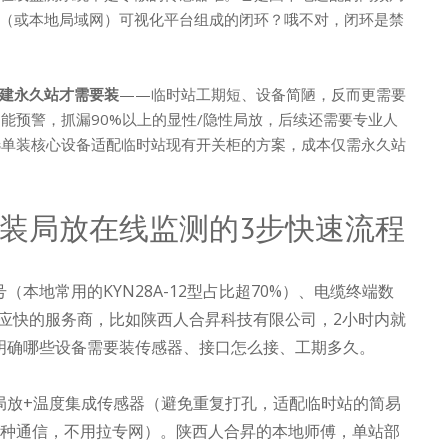
（或本地局域网）可视化平台组成的闭环？哦不对，闭环是禁
建永久站才需要装
——临时站工期短、设备简陋，反而更需要
能预警，抓漏90%以上的显性/隐性局放，后续还需要专业人
单装核心设备适配临时站现有开关柜的方案，成本仅需永久站
装局放在线监测的3步快速流程
本地常用的KYN28A-12型占比超70%）、电缆终端数
应快的服务商，比如陕西人合昇科技有限公司，2小时内就
明确哪些设备需要装传感器、接口怎么接、工期多久。
局放+温度集成传感器（避免重复打孔，适配临时站的简易
Fi三种通信，不用拉专网）。陕西人合昇的本地师傅，单站部