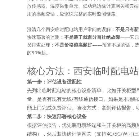
放传感器、温度采集单元、低功耗边缘计算网关和云端
用的高频套话，应该说完整的实时监测链路。
澄清几个西安临时配电站用户常问的误解：
不是只有新
快速部署的监测；
不是装了就百分百杜绝故障
——它只
员排查处理；
不是价格越高越好
——预算不足的话，选
的30%起。
核心方法：西安临时配电站
第一步：评估设备适配性
先列出临时配电站的核心设备清单，比如开关柜型号（
量、是否有现有无线/有线通信接口。如果是本地响
能上门完成免费评估。验收方式：拿到评估报告，
第二步：快速部署核心设备
根据评估报告，优先装电缆终端和主开关柜的高频
结构），然后装边缘计算网关（支持4G/5G/Wi-