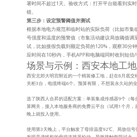
署时间不超过1天。验收方式：打开平台能看到实
错。
第三步：设定预警阈值并测试
根据本地电力规范和临时站的实际负荷（比如市集临时
号强度和温度的预警值（市集活动建议局放阈值调至
试，比如接假负载到额定负荷的120%，观察30
应时间在10秒内，手机APP和电脑端同时收到短信
场景与示例：西安本地工地
西安北郊大明宫附近的一个精装修工地，赶在8月底交楼，夜
关柜3台，电缆终端6个。预算有限，不想装永久站的
选了陕西人合昇的适配方案：单装集成传感器9个（每
算网关，接入本地服务商的免费云平台（试用1个月，后
晚上就投入使用。
使用第3天晚上，平台触发了母排温度92℃、局放信号
发现是进线柜的母排连接器松动，导致接触电阻过大，