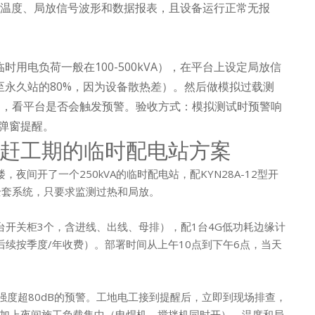
时温度、局放信号波形和数据报表，且设备运行正常无报
用电负荷一般在100-500kVA），在平台上设定局放信
永久站的80%，因为设备散热差）。然后做模拟过载测
分钟，看平台是否会触发预警。验收方式：模拟测试时预警响
/弹窗提醒。
赶工期的临时配电站方案
间开了一个250kVA的临时配电站，配KYN28A-12型开
全套系统，只要求监测过热和局放。
台开关柜3个，含进线、出线、母排），配1台4G低功耗边缘计
续按季度/年收费）。部署时间从上午10点到下午6点，当天
强度超80dB的预警。工地电工接到提醒后，立即到现场排查，
加上夜间施工负载集中（电焊机、搅拌机同时开），温度和局