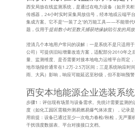
西安局放在线监测系统，是通过在电力设备（如开关柜
传感器，24小时实时采集局放信号，经本地或云端平
集成方案。它不是“一装了之”的万能工具——不能替
题，仅用于
提前数小时至数天捕获绝缘缺陷引发的局放
澄清几个本地用户常问的误解：一是系统不是只适用于
公司）可提供旧站增量改造方案，适配部分2010年之
量、监测维度、是否需要对接本地电力运维平台而定，单
地市场报价通常在1.2万-2.5万区间；三是系统响应
雨、大风）影响，响应可能延迟至秒级，但不影响预警
西安本地能源企业选装系统
步骤1：评估现有场景与设备需求。先统计需要监测的
度（如化工园区需额外测易燃易爆气体浓度），记录是
用前提：设备已通过至少一次电力春检/秋检，无严重
干扰强度数据表、平台对接接口文档。