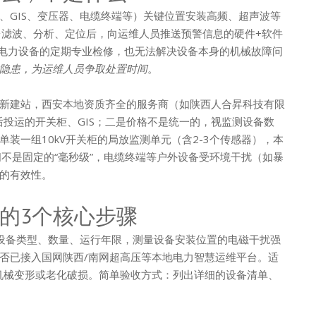
、GIS、变压器、电缆终端等）关键位置安装高频、超声波等
台滤波、分析、定位后，向运维人员推送预警信息的硬件+软件
代电力设备的定期专业检修，也无法解决设备本身的机械故障问
隐患，为运维人员争取处置时间
。
新建站，西安本地资质齐全的服务商（如陕西人合昇科技有限
后投运的开关柜、GIS；二是价格不是统一的，视监测设备数
装一组10kV开关柜的局放监测单元（含2-3个传感器），本
时间不是固定的“毫秒级”，电缆终端等户外设备受环境干扰（如暴
的有效性。
的3个核心步骤
设备类型、数量、运行年限，测量设备安装位置的电磁干扰强
否已接入国网陕西/南网超高压等本地电力智慧运维平台。适
机械变形或老化破损。简单验收方式：列出详细的设备清单、